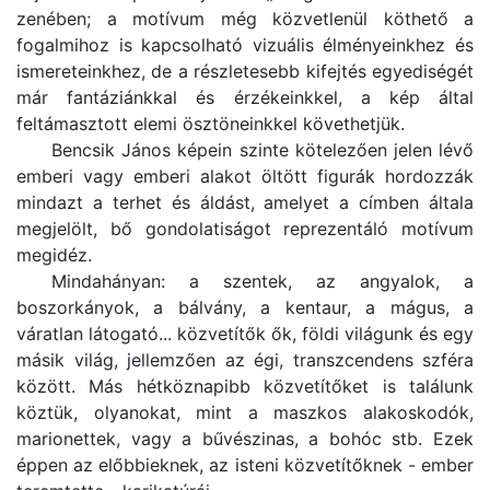
zenében; a motívum még közvetlenül köthető a
fogalmihoz is kapcsolható vizuális élményeinkhez és
ismereteinkhez, de a részletesebb kifejtés egyediségét
már fantáziánkkal és érzékeinkkel, a kép által
feltámasztott elemi ösztöneinkkel követhetjük.
Bencsik János képein szinte kötelezően jelen lévő
emberi vagy emberi alakot öltött figurák hordozzák
mindazt a terhet és áldást, amelyet a címben általa
megjelölt, bő gondolatiságot reprezentáló motívum
megidéz.
Mindahányan: a szentek, az angyalok, a
boszorkányok, a bálvány, a kentaur, a mágus, a
váratlan látogató... közvetítők ők, földi világunk és egy
másik világ, jellemzően az égi, transzcendens szféra
között. Más hétköznapibb közvetítőket is találunk
köztük, olyanokat, mint a maszkos alakoskodók,
marionettek, vagy a bűvészinas, a bohóc stb. Ezek
éppen az előbbieknek, az isteni közvetítőknek - ember