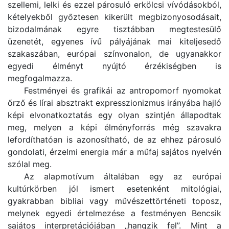
szellemi, lelki és ezzel párosuló erkölcsi vívódásokból,
kételyekből győztesen kikerült megbizonyosodásait,
bizodalmának egyre tisztábban megtestesülő
üzenetét, egyenes ívű pályájának mai kiteljesedő
szakaszában, európai színvonalon, de ugyanakkor
egyedi élményt nyújtó érzékiségben is
megfogalmazza.
Festményei és grafikái az antropomorf nyomokat
őrző és lírai absztrakt expresszionizmus irányába hajló
képi elvonatkoztatás egy olyan szintjén állapodtak
meg, melyen a képi élményforrás még szavakra
lefordíthatóan is azonosítható, de az ehhez párosuló
gondolati, érzelmi energia már a műfaj sajátos nyelvén
szólal meg.
Az alapmotívum általában egy az európai
kultúrkörben jól ismert esetenként mitológiai,
gyakrabban bibliai vagy művészettörténeti toposz,
melynek egyedi értelmezése a festményen Bencsik
sajátos interpretációjában „hangzik fel”. Mint a