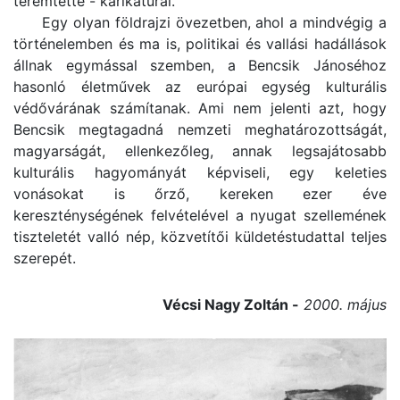
teremtette - karikatúrái.
Egy olyan földrajzi övezetben, ahol a mindvégig a
történelemben és ma is, politikai és vallási hadállások
állnak egymással szemben, a Bencsik Jánoséhoz
hasonló életművek az európai egység kulturális
védővárának számítanak. Ami nem jelenti azt, hogy
Bencsik megtagadná nemzeti meghatározottságát,
magyarságát, ellenkezőleg, annak legsajátosabb
kulturális hagyományát képviseli, egy keleties
vonásokat is őrző, kereken ezer éve
kereszténységének felvételével a nyugat szellemének
tiszteletét valló nép, közvetítői küldetéstudattal teljes
szerepét.
Vécsi Nagy Zoltán -
2000. május