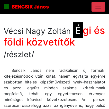
BENCSIK János
É
gi és
Vécsi Nagy Zoltán
földi közvetítők
/részlet/
Bencsik János nem radikálisan új formák,
kifejezésmódok után kutat, hanem egyfajta egyénre
szabottan hiteles képzőművészeti nyelv-használatot
és azzal együtt minden szakmai kritériumnak
megfelelő, tehát egy egyetemesen érvényes
minőséget képvisel következetesen. Ami persze
szorosan összefügg azzal az igényével is, hogy belső